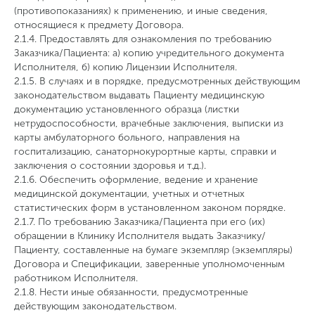
(противопоказаниях) к применению, и иные сведения,
относящиеся к предмету Договора.
2.1.4. Предоставлять для ознакомления по требованию
Заказчика/Пациента: а) копию учредительного документа
Исполнителя, б) копию Лицензии Исполнителя.
2.1.5. В случаях и в порядке, предусмотренных действующим
законодательством выдавать Пациенту медицинскую
документацию установленного образца (листки
нетрудоспособности, врачебные заключения, выписки из
карты амбулаторного больного, направления на
госпитализацию, санаторнокурортные карты, справки и
заключения о состоянии здоровья и т.д.).
2.1.6. Обеспечить оформление, ведение и хранение
медицинской документации, учетных и отчетных
статистических форм в установленном законом порядке.
2.1.7. По требованию Заказчика/Пациента при его (их)
обращении в Клинику Исполнителя выдать Заказчику/
Пациенту, составленные на бумаге экземпляр (экземпляры)
Договора и Спецификации, заверенные уполномоченным
работником Исполнителя.
2.1.8. Нести иные обязанности, предусмотренные
действующим законодательством.