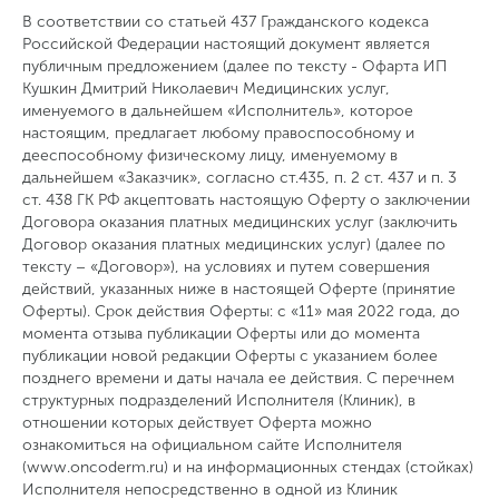
В соответствии со статьей 437 Гражданского кодекса
Российской Федерации настоящий документ является
публичным предложением (далее по тексту - Офарта ИП
Кушкин Дмитрий Николаевич Медицинских услуг,
именуемого в дальнейшем «Исполнитель», которое
настоящим, предлагает любому правоспособному и
дееспособному физическому лицу, именуемому в
дальнейшем «Заказчик», согласно ст.435, п. 2 ст. 437 и п. 3
ст. 438 ГК РФ акцептовать настоящую Оферту о заключении
Договора оказания платных медицинских услуг (заключить
Договор оказания платных медицинских услуг) (далее по
тексту – «Договор»), на условиях и путем совершения
действий, указанных ниже в настоящей Оферте (принятие
Оферты). Срок действия Оферты: с «11» мая 2022 года, до
момента отзыва публикации Оферты или до момента
публикации новой редакции Оферты с указанием более
позднего времени и даты начала ее действия. С перечнем
структурных подразделений Исполнителя (Клиник), в
отношении которых действует Оферта можно
ознакомиться на официальном сайте Исполнителя
(www.oncoderm.ru) и на информационных стендах (стойках)
Исполнителя непосредственно в одной из Клиник